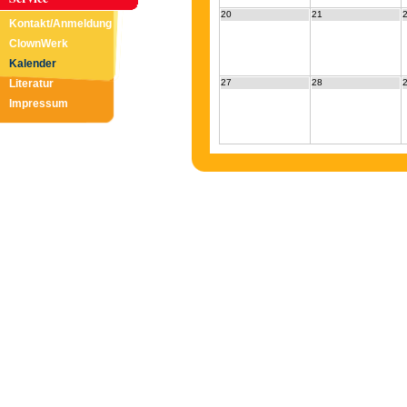
20
21
Kontakt/Anmeldung
ClownWerk
Kalender
Literatur
27
28
Impressum