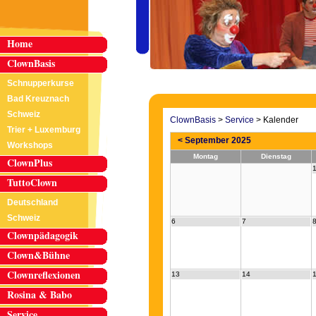
Home
ClownBasis
Schnupperkurse
Bad Kreuznach
Schweiz
ClownBasis
>
Service
>
Kalender
Trier + Luxemburg
< September 2025
Workshops
Montag
Dienstag
ClownPlus
TuttoClown
Deutschland
Schweiz
6
7
Clownpädagogik
Clown&Bühne
Clownreflexionen
13
14
Rosina & Babo
Service